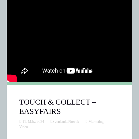
TOUCH & COLLECT –
EASYFAIRS
11. März 2024
SvenJankeNowak
Marketing-
Video