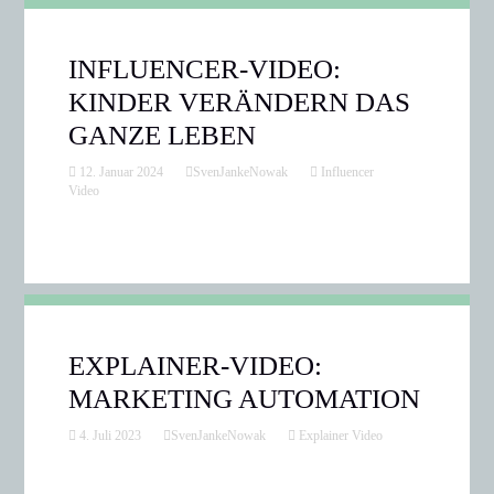
INFLUENCER-VIDEO:
KINDER VERÄNDERN DAS
GANZE LEBEN
12. Januar 2024
SvenJankeNowak
Influencer
Video
EXPLAINER-VIDEO:
MARKETING AUTOMATION
4. Juli 2023
SvenJankeNowak
Explainer Video