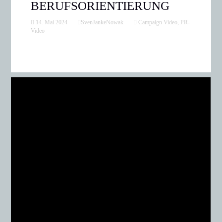
BERUFSORIENTIERUNG
14. Mai 2024
SvenJankeNowak
Campaign Video
,
PR-
Video