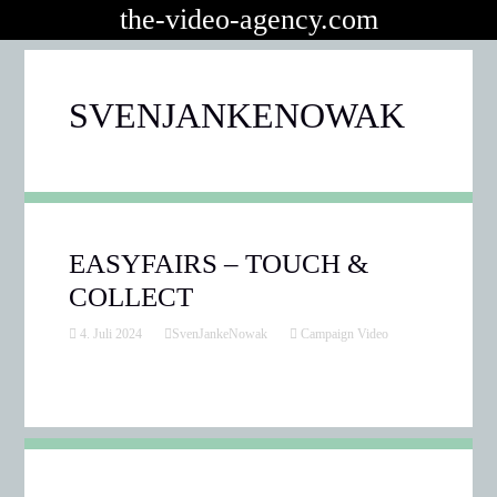
the-video-agency.com
SVENJANKENOWAK
EASYFAIRS – TOUCH &
COLLECT
4. Juli 2024
SvenJankeNowak
Campaign Video